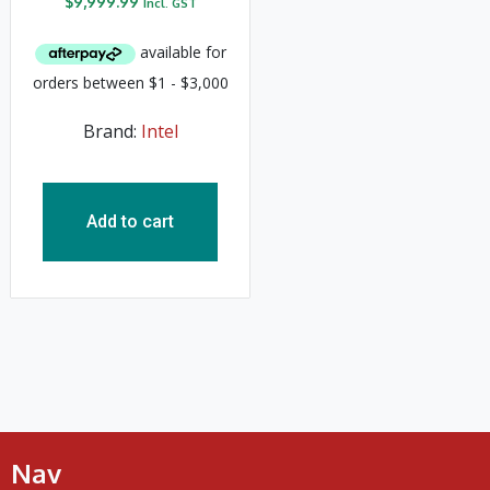
$
9,999.99
Incl. GST
Brand:
Intel
Add to cart
Nav